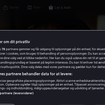
Serier
Film
Lej & køb
r om dit privatliv
es
78
partnere gemmer og får adgang til oplysninger på din enhed, for ekse
torer i cookies, som bruges til behandling af personoplysninger. Du kan acce
re dine valg ved at klikke nedenfor. Her kan du også udøve din ret til at gøre
handlingsgrundlag er baseret på legitim interesse. Du kan til enhver tid ænd
Privatlivspolitik. Dine valg deles med vores partnere og gælder kun for dette
res partnere behandler data for at levere:
ise geografiske placeringsoplysninger. Aktivt scanne enhedskarakteristika 
tion. Opbevare og/eller tilgå oplysninger på en enhed. Tilpasset annoncerin
gs- og indholdsmåling, målgruppeundersøgelser og udvikling af tjenester.
 partnere (leverandører)