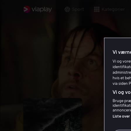
Sport
Kategorier
Vi værne
Vi og vor
identifika
administre
hvis et be
via siden 
Vi og vo
Bruge præc
identifika
annoncerin
Liste over