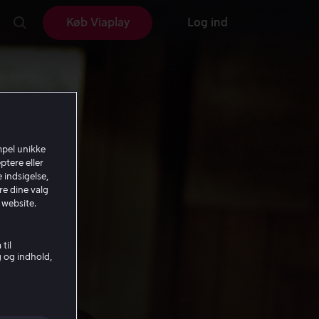
Køb Viaplay
Log ind
mpel unikke
ptere eller
 indsigelse,
re dine valg
 website.
til
g og indhold,