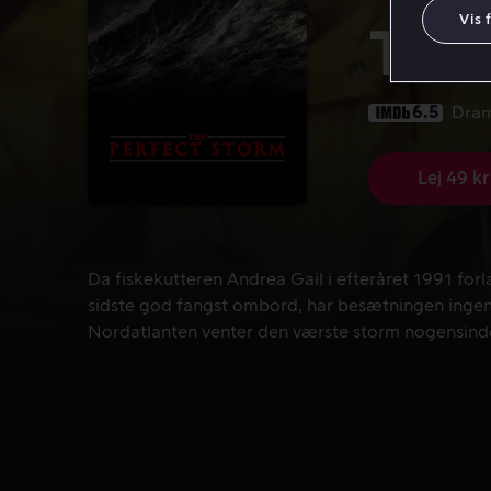
Vis 
The
6.5
Dra
Lej 49 kr
Da fiskekutteren Andrea Gail i efteråret 1991 for
Da fiskekutteren Andrea Gail i efteråret 1991 forl
sidste god fangst ombord, har besætningen ingen 
Nordatlanten venter den værste storm nogensind