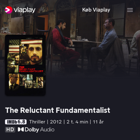
Køb Viaplay
The Reluctant Fundamentalist
6.8
Thriller
2012
2 t. 4 min
11 år
HD