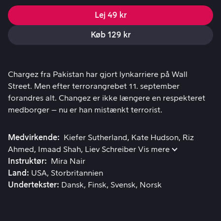
Lej 49 kr
Køb 129 kr
Chargez fra Pakistan har gjort lynkarriere på Wall Street.
Chargez fra Pakistan har gjort lynkarriere på Wall
Street. Men efter terrorangrebet 11. september
forandres alt. Changez er ikke længere en respekteret
medborger – nu er han mistænkt terrorist.
Medvirkende
Kiefer Sutherland
Kate Hudson
Riz
Ahmed
Imaad Shah
Liev Schreiber
Vis mere
Instruktør
Mira Nair
Land
USA
Storbritannien
Undertekster
Dansk
Finsk
Svensk
Norsk