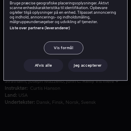
Bruge præcise geografiske placeringsoplysninger. Aktivt
scanne enhedskarakteristika til identifikation. Opbevare
Lej 49 kr
og/eller tilgå oplysninger på en enhed. Tilpasset annoncering
og indhold, annoncerings- og indholdsmåling,
Køb 89 kr
målgruppeundersøgelser og udvikling af tjenester.
Liste over partnere (leverandører)
Gail (Meryl Streep) planlægger en raftingtur for at fejr
Gail (Meryl Streep) planlægger en raftingtur for at fejre
Vis formål
sin søn Roarkes fødselsdag og redde sit kriseramte
ægteskab med arbejdsnarkomanen Tom.
Afvis alle
Jeg accepterer
Medvirkende
Meryl Streep
Kevin Bacon
David
Strathairn
Joseph Mazzello
John C. Reilly
Vis mere
Instruktør
Curtis Hanson
Land
USA
Undertekster
Dansk
Finsk
Norsk
Svensk