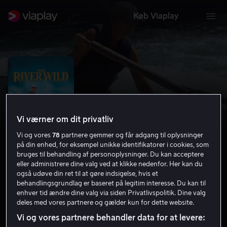
Køb Viaplay
Vi værner om dit privatliv
Vi og vores
78
partnere gemmer og får adgang til oplysninger
på din enhed, for eksempel unikke identifikatorer i cookies, som
bruges til behandling af personoplysninger. Du kan acceptere
eller administrere dine valg ved at klikke nedenfor. Her kan du
også udøve din ret til at gøre indsigelse, hvis et
The River Wild
behandlingsgrundlag er baseret på legitim interesse. Du kan til
enhver tid ændre dine valg via siden Privatlivspolitik. Dine valg
6.5
Thriller
Action
1994
1 t. 46 min
15 år
deles med vores partnere og gælder kun for dette website.
HD
Vi og vores partnere behandler data for at levere: