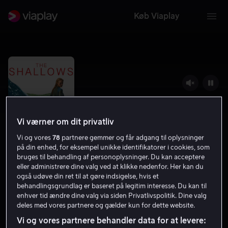
Køb Viaplay
Vi værner om dit privatliv
Vi og vores
78
partnere gemmer og får adgang til oplysninger
på din enhed, for eksempel unikke identifikatorer i cookies, som
bruges til behandling af personoplysninger. Du kan acceptere
eller administrere dine valg ved at klikke nedenfor. Her kan du
også udøve din ret til at gøre indsigelse, hvis et
The Shallows
behandlingsgrundlag er baseret på legitim interesse. Du kan til
enhver tid ændre dine valg via siden Privatlivspolitik. Dine valg
6.3
Thriller
Gys
2016
1 t. 22 min
15 år
deles med vores partnere og gælder kun for dette website.
UHD
Vi og vores partnere behandler data for at levere: