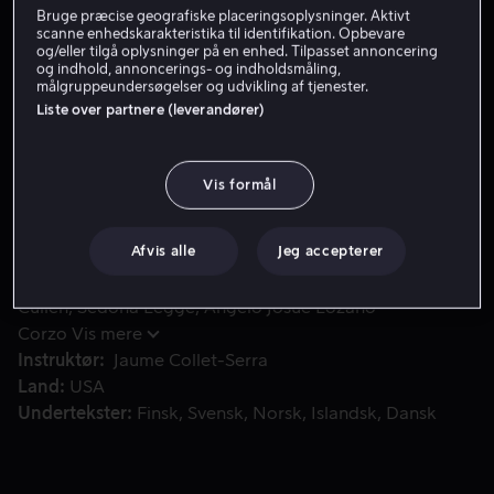
Bruge præcise geografiske placeringsoplysninger. Aktivt
Få Viaplay
scanne enhedskarakteristika til identifikation. Opbevare
og/eller tilgå oplysninger på en enhed. Tilpasset annoncering
og indhold, annoncerings- og indholdsmåling,
Se trailer
målgruppeundersøgelser og udvikling af tjenester.
Liste over partnere (leverandører)
Da hun er ude at surfe, opdager Nancy, at hun befinder sig
Da hun er ude at surfe, opdager Nancy, at hun befinder
Vis formål
sig på en hvidhajs jagtområde. Overlevelse bliver et
spørgsmål om, hvem der har den stærkeste vilje.
Afvis alle
Jeg accepterer
Medvirkende
Blake Lively
Oscar Jaenada
Brett
Cullen
Sedona Legge
Angelo Josue Lozano
Corzo
Vis mere
Instruktør
Jaume Collet-Serra
Land
USA
Undertekster
Finsk
Svensk
Norsk
Islandsk
Dansk