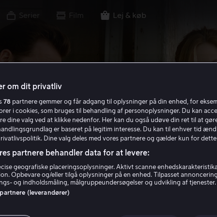
Serier
Film
Lej & køb
r om dit privatliv
es
78
partnere gemmer og får adgang til oplysninger på din enhed, for ekse
torer i cookies, som bruges til behandling af personoplysninger. Du kan acce
re dine valg ved at klikke nedenfor. Her kan du også udøve din ret til at gøre
handlingsgrundlag er baseret på legitim interesse. Du kan til enhver tid ænd
Privatlivspolitik. Dine valg deles med vores partnere og gælder kun for dette
res partnere behandler data for at levere:
ise geografiske placeringsoplysninger. Aktivt scanne enhedskarakteristika 
tion. Opbevare og/eller tilgå oplysninger på en enhed. Tilpasset annoncerin
gs- og indholdsmåling, målgruppeundersøgelser og udvikling af tjenester.
 partnere (leverandører)