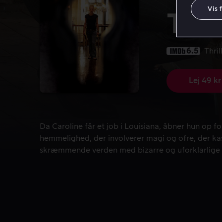
Vis 
The
6.5
Thril
Lej 49 kr
Da Caroline får et job i Louisiana, åbner hun op 
Da Caroline får et job i Louisiana, åbner hun op f
hemmelighed, der involverer magi og ofre, der kas
skræmmende verden med bizarre og uforklarlige