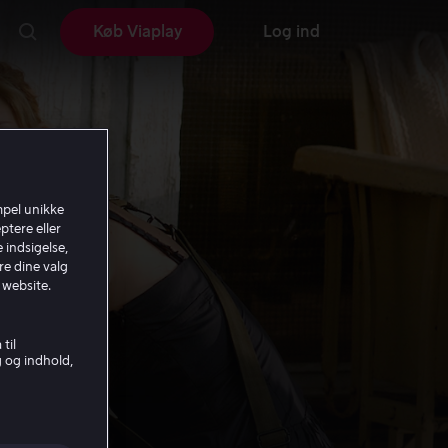
Køb Viaplay
Log ind
mpel unikke
ptere eller
 indsigelse,
re dine valg
 website.
til
g og indhold,