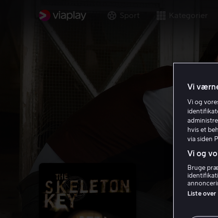
Sport
Kategorier
Vi værne
Vi og vor
identifika
administre
hvis et be
via siden 
Vi og vo
Bruge præc
identifika
annoncerin
Liste over