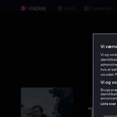
Sport
Kategorier
Vi værne
Vi og vor
identifika
administre
hvis et be
via siden 
Vi og vo
Bruge præc
identifika
annoncerin
Liste over
The 