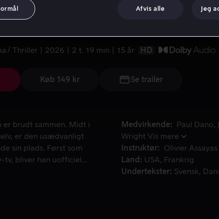
formål
Afvis alle
Jeg a
mlin
ma
Thriller
2026
2 t. 19 min
15 år
HD
Køb 149 kr
Se trailer
r brudt sammen. Midt i kaosset, i et land, der forsøger at ge
 er brudt sammen. Midt i
Medvirkende
Paul Dano
selv, er den usædvanligt
Wright
Vis mere
de sin plads. Først som
Instruktør
Olivier Assayas
tv, bliver han uofficiel
Land
USA
Frankrig
 snart vil blive kendt som
Undertekster
Svensk
Dan