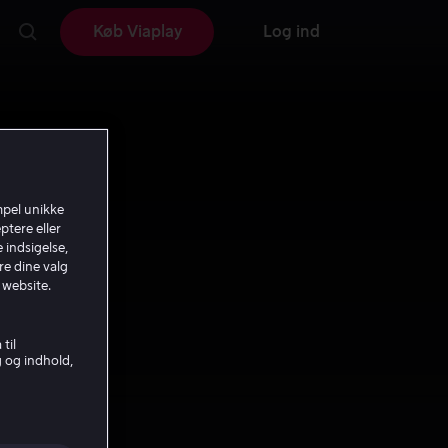
Køb Viaplay
Log ind
mpel unikke
ptere eller
 indsigelse,
re dine valg
 website.
til
g og indhold,