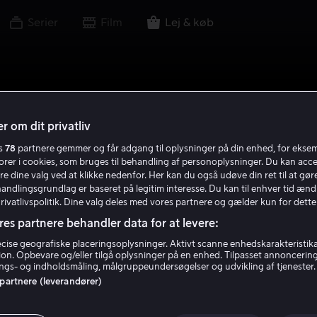
Serier
Film
Lej & køb
r om dit privatliv
es
78
partnere gemmer og får adgang til oplysninger på din enhed, for ekse
torer i cookies, som bruges til behandling af personoplysninger. Du kan acce
re dine valg ved at klikke nedenfor. Her kan du også udøve din ret til at gøre
handlingsgrundlag er baseret på legitim interesse. Du kan til enhver tid ænd
Privatlivspolitik. Dine valg deles med vores partnere og gælder kun for dette
res partnere behandler data for at levere:
ise geografiske placeringsoplysninger. Aktivt scanne enhedskarakteristika 
tion. Opbevare og/eller tilgå oplysninger på en enhed. Tilpasset annoncerin
gs- og indholdsmåling, målgruppeundersøgelser og udvikling af tjenester.
 partnere (leverandører)
Wizard of the