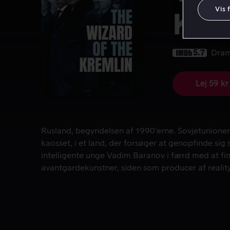
Vis 
Kre
5.7
Dra
Lej 59 kr
Rusland, begyndelsen af 1990’erne. Sovjetunionen e
Rusland, begyndelsen af 1990’erne. Sovjetunionen
kaosset, i et land, der forsøger at genopfinde sig 
intelligente unge Vadim Baranov i færd med at fin
avantgardekunstner, siden som producer af reality-
rådgiver for den tidligere KGB-agent, manden, der
""Zaren"": Vladimir Putin.