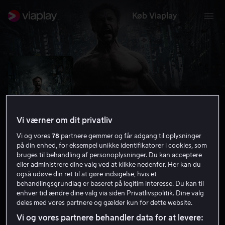
Køb Viaplay
Vi værner om dit privatliv
Vi og vores
78
partnere gemmer og får adgang til oplysninger
på din enhed, for eksempel unikke identifikatorer i cookies, som
bruges til behandling af personoplysninger. Du kan acceptere
eller administrere dine valg ved at klikke nedenfor. Her kan du
også udøve din ret til at gøre indsigelse, hvis et
The Wolverine
behandlingsgrundlag er baseret på legitim interesse. Du kan til
enhver tid ændre dine valg via siden Privatlivspolitik. Dine valg
6.7
Drama
Action
2013
2 t.
15 år
deles med vores partnere og gælder kun for dette website.
HD
Vi og vores partnere behandler data for at levere: