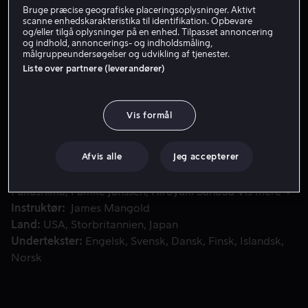
Bruge præcise geografiske placeringsoplysninger. Aktivt
Lej 55 kr
scanne enhedskarakteristika til identifikation. Opbevare
og/eller tilgå oplysninger på en enhed. Tilpasset annoncering
og indhold, annoncerings- og indholdsmåling,
Køb 139 kr
målgruppeundersøgelser og udvikling af tjenester.
Liste over partnere (leverandører)
Da Wolverine bliver inviteret til Japan af en gammel beken
Da Wolverine bliver inviteret til Japan af en gammel
Vis formål
bekendt, inddrages han i en konflikt, der tvinger ham til
at konfrontere sine egne dæmoner.
Afvis alle
Jeg accepterer
Medvirkende
Hugh Jackman
Tao Okamoto
Rila
Fukushima
Famke Janssen
Hiroyuki Sanada
Vis mere
Instruktør
James Mangold
Land
USA
Storbritannien
Japan
Undertekster
Engelsk
Svensk
Dansk
Finsk
Islandsk
Norsk