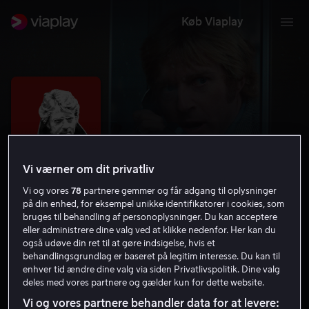
Køb Viaplay
Vi værner om dit privatliv
Vi og vores
78
partnere gemmer og får adgang til oplysninger
på din enhed, for eksempel unikke identifikatorer i cookies, som
bruges til behandling af personoplysninger. Du kan acceptere
eller administrere dine valg ved at klikke nedenfor. Her kan du
Three Days of the Condor
også udøve din ret til at gøre indsigelse, hvis et
behandlingsgrundlag er baseret på legitim interesse. Du kan til
7.4
Krimi
Thriller
1975
1 t. 52 min
15 år
enhver tid ændre dine valg via siden Privatlivspolitik. Dine valg
deles med vores partnere og gælder kun for dette website.
UHD
Vi og vores partnere behandler data for at levere: