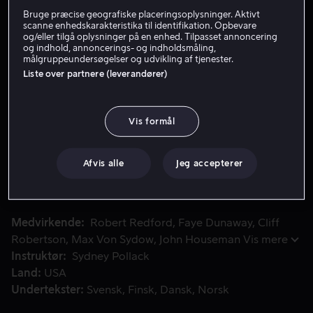
Bruge præcise geografiske placeringsoplysninger. Aktivt
Lej 49 kr
scanne enhedskarakteristika til identifikation. Opbevare
og/eller tilgå oplysninger på en enhed. Tilpasset annoncering
og indhold, annoncerings- og indholdsmåling,
Køb 109 kr
målgruppeundersøgelser og udvikling af tjenester.
Liste over partnere (leverandører)
Se trailer
Vis formål
En CIA-medarbejder vender tilbage fra sin frokostpause og 
En CIA-medarbejder vender tilbage fra sin frokostpause
og finder ud af, at alle hans kolleger er blevet myrdet.
Afvis alle
Jeg accepterer
Han må nu overliste bagmændene, indtil han finder ud
af, hvem han egentlig kan stole på.
Medvirkende
Robert Redford
Faye Dunaway
Cliff
Robertson
Max Von Sydow
John Houseman
Vis mere
Instruktør
Sydney Pollack
Land
USA
Undertekster
Svensk
Finsk
Dansk
Norsk