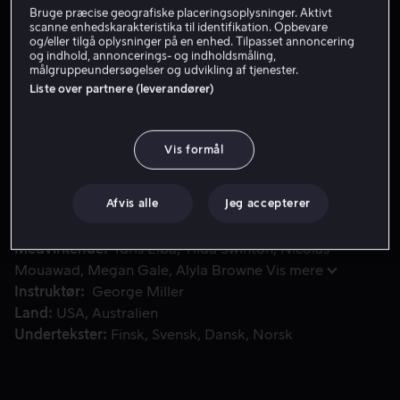
Bruge præcise geografiske placeringsoplysninger. Aktivt
Få Viaplay
scanne enhedskarakteristika til identifikation. Opbevare
og/eller tilgå oplysninger på en enhed. Tilpasset annoncering
og indhold, annoncerings- og indholdsmåling,
Se trailer
målgruppeundersøgelser og udvikling af tjenester.
Liste over partnere (leverandører)
En ensom lærd på rejse møder en djinn, som tilbyder hende 
En ensom lærd på rejse møder en djinn, som tilbyder
Vis formål
hende tre ønsker i bytte for hans frihed. Deres samtale
på et hotelværelse i Istanbul får konsekvenser, som
ingen af dem havde forventet.
Afvis alle
Jeg accepterer
Medvirkende
Idris Elba
Tilda Swinton
Nicolas
Mouawad
Megan Gale
Alyla Browne
Vis mere
Instruktør
George Miller
Land
USA
Australien
Undertekster
Finsk
Svensk
Dansk
Norsk