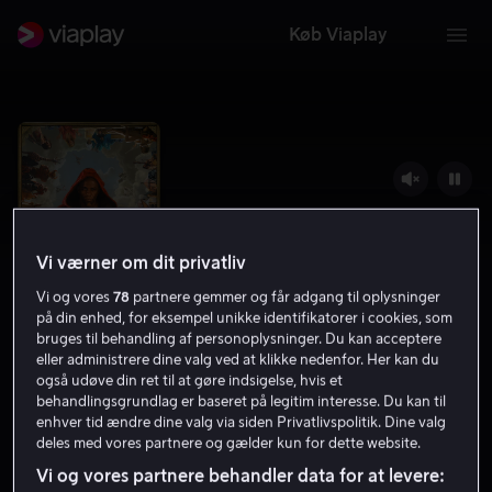
Køb Viaplay
Vi værner om dit privatliv
Vi og vores
78
partnere gemmer og får adgang til oplysninger
på din enhed, for eksempel unikke identifikatorer i cookies, som
bruges til behandling af personoplysninger. Du kan acceptere
eller administrere dine valg ved at klikke nedenfor. Her kan du
også udøve din ret til at gøre indsigelse, hvis et
Tre tusinde års længsel
behandlingsgrundlag er baseret på legitim interesse. Du kan til
enhver tid ændre dine valg via siden Privatlivspolitik. Dine valg
6.7
Drama
2022
1 t. 43 min
11 år
deles med vores partnere og gælder kun for dette website.
HD
Vi og vores partnere behandler data for at levere: