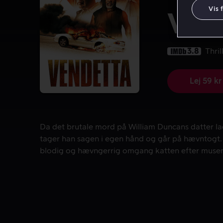
Vis 
Ven
3.8
Thril
Lej 59 kr
Da det brutale mord på William Duncans datter la
Da det brutale mord på William Duncans datter lade
tager han sagen i egen hånd og går på hævntogt. 
blodig og hævngerrig omgang katten efter musen