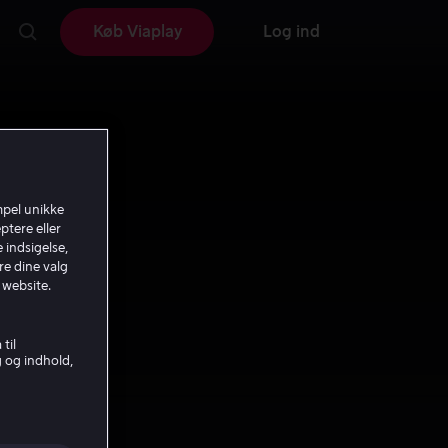
Køb Viaplay
Log ind
mpel unikke
ptere eller
 indsigelse,
re dine valg
 website.
til
g og indhold,