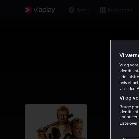
Sport
Kategorier
Vi værne
Vi og vor
identifika
administre
hvis et be
via siden 
Vi og vo
Bruge præc
identifika
annoncerin
Liste over