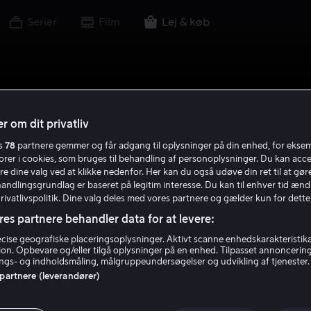
Serier
Film
Lej & køb
r om dit privatliv
es
78
partnere gemmer og får adgang til oplysninger på din enhed, for ekse
torer i cookies, som bruges til behandling af personoplysninger. Du kan acce
re dine valg ved at klikke nedenfor. Her kan du også udøve din ret til at gøre
handlingsgrundlag er baseret på legitim interesse. Du kan til enhver tid ænd
Privatlivspolitik. Dine valg deles med vores partnere og gælder kun for dette
res partnere behandler data for at levere:
ise geografiske placeringsoplysninger. Aktivt scanne enhedskarakteristika 
tion. Opbevare og/eller tilgå oplysninger på en enhed. Tilpasset annoncerin
gs- og indholdsmåling, målgruppeundersøgelser og udvikling af tjenester.
 partnere (leverandører)