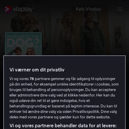
Køb Viaplay
Vi værner om dit privatliv
Vi og vores
78
partnere gemmer og får adgang til oplysninger
på din enhed, for eksempel unikke identifikatorer i cookies, som
bruges til behandling af personoplysninger. Du kan acceptere
eller administrere dine valg ved at klikke nedenfor. Her kan du
Who Gets the Dog?
også udøve din ret til at gøre indsigelse, hvis et
behandlingsgrundlag er baseret på legitim interesse. Du kan til
enhver tid ændre dine valg via siden Privatlivspolitik. Dine valg
4.9
Komedie
Romantik
2016
1 t. 31 min
deles med vores partnere og gælder kun for dette website.
12 år
Vi og vores partnere behandler data for at levere:
HD