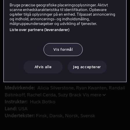
Bruge præcise geografiske placeringsoplysninger. Aktivt
scanne enhedskarakteristika til identifikation. Opbevare
og/eller tilgå oplysninger på en enhed. Tilpasset annoncering
Lej 49 kr
og indhold, annoncerings- og indholdsmåling,
målgruppeundersøgelser og udvikling af tjenester.
Se trailer
Liste over partnere (leverandører)
Vis formål
Da Olive og Clay mødte hinanden, var det kærlighed ved fø
Da Olive og Clay mødte hinanden, var det kærlighed
ved første blik. De blev gift, købte hus sammen og
adopterede en hvalp – Wesley. Nu er det seks år senere,
Afvis alle
Jeg accepterer
og de har besluttet at gå fra hinanden, men de vil begge
beholde deres elskede Wesley.
Medvirkende
Alicia Silverstone
Ryan Kwanten
Randall
Batinkoff
Rachel Cerda
Suzy Brack
Vis mere
Instruktør
Huck Botko
Land
USA
Undertekster
Finsk
Dansk
Norsk
Svensk