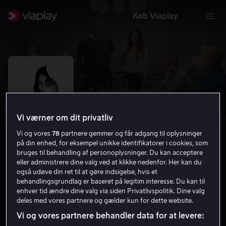
Køb Viaplay
Vi værner om dit privatliv
Vi og vores
78
partnere gemmer og får adgang til oplysninger
på din enhed, for eksempel unikke identifikatorer i cookies, som
bruges til behandling af personoplysninger. Du kan acceptere
eller administrere dine valg ved at klikke nedenfor. Her kan du
også udøve din ret til at gøre indsigelse, hvis et
X&Y
behandlingsgrundlag er baseret på legitim interesse. Du kan til
enhver tid ændre dine valg via siden Privatlivspolitik. Dine valg
5.7
Drama
2018
1 t. 47 min
12 år
deles med vores partnere og gælder kun for dette website.
HD
Vi og vores partnere behandler data for at levere: