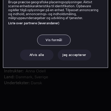
Bruge præcise geografiske placeringsoplysninger. Aktivt
scanne enhedskarakteristika til identifikation. Opbevare
Lej 49 kr
og/eller tilgå oplysninger på en enhed. Tilpasset annoncering
og indhold, annoncerings- og indholdsmåling,
målgruppeundersøgelser og udvikling af tjenester.
Liste over partnere (leverandører)
En kvindelig kunstner inviterer en mandlig skuespiller til a
En kvindelig kunstner inviterer en mandlig skuespiller til
at deltage i en grænseløs leg, hvor de på én gang
udleverer og dissekerer hinanden. Fiktion og virkelighed
Vis formål
bliver udvisket i drilske metalag.
Afvis alle
Jeg accepterer
Medvirkende
Mikael Persbrandt
Anna Odell
Trine
Dyrholm
Vera Vitali
Jens Albinus
Vis mere
Instruktør
Anna Odell
Land
Danmark
Sverige
Undertekster
Dansk