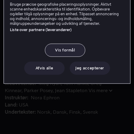
Bruge præcise geografiske placeringsoplysninger. Aktivt
Lej 49 kr
scanne enhedskarakteristika til identifikation. Opbevare
og/eller tilgå oplysninger på en enhed. Tilpasset annoncering
og indhold, annoncerings- og indholdsmåling,
Køb 99 kr
målgruppeundersøgelser og udvikling af tjenester.
Liste over partnere (leverandører)
Hver dag venter Joe Fox og Kathleen Kelly på tre små og e
Hver dag venter Joe Fox og Kathleen Kelly på tre små
Vis formål
og enkle ord - du har mail. De har brevvekslet via e-mail
og kommet tæt på hinanden, dog uden at kende
hinandens navne.
Afvis alle
Jeg accepterer
Medvirkende
Meg Ryan
Tom Hanks
Greg
Kinnear
Parker Posey
Jean Stapleton
Vis mere
Instruktør
Nora Ephron
Land
USA
Undertekster
Norsk
Dansk
Finsk
Svensk