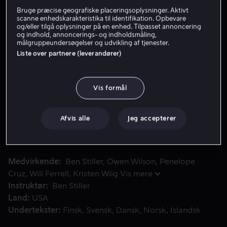
Bruge præcise geografiske placeringsoplysninger. Aktivt
Lej 49 kr
scanne enhedskarakteristika til identifikation. Opbevare
og/eller tilgå oplysninger på en enhed. Tilpasset annoncering
og indhold, annoncerings- og indholdsmåling,
Køb 109 kr
målgruppeundersøgelser og udvikling af tjenester.
Liste over partnere (leverandører)
Se trailer
Vis formål
En snigmorder dræber en række smukke mennesker, men Inter
En snigmorder dræber en række smukke mennesker,
men Interpol-agenten Valentina Valencia finder ud af, at
Afvis alle
Jeg accepterer
sagen fører tilbage til de tidligere modeller Derek og
Hansel, der nu må redde situationen.
Medvirkende
Ben Stiller
Owen Wilson
Penelope
Cruz
Will Ferrell
Kristen Wiig
Vis mere
Instruktør
Ben Stiller
Land
USA
Undertekster
Finsk
Svensk
Dansk
Norsk
Islandsk