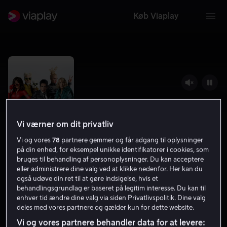
Køb Viaplay
Vi værner om dit privatliv
Vi og vores
78
partnere gemmer og får adgang til oplysninger
på din enhed, for eksempel unikke identifikatorer i cookies, som
bruges til behandling af personoplysninger. Du kan acceptere
eller administrere dine valg ved at klikke nedenfor. Her kan du
Zoolander 2
også udøve din ret til at gøre indsigelse, hvis et
behandlingsgrundlag er baseret på legitim interesse. Du kan til
4.7
Komedie
2016
1 t. 37 min
11 år
enhver tid ændre dine valg via siden Privatlivspolitik. Dine valg
deles med vores partnere og gælder kun for dette website.
HD
Vi og vores partnere behandler data for at levere: