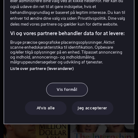
eller administrere dine valg ved at klikke nedenfor. Her kan du
også udøve din ret til at gøre indsigelse, hvis et
behandlingsgrundlag er baseret på legitim interesse. Du kan til
enhver tid ændre dine valg via siden Privatlivspolitik. Dine valg
deles med vores partnere og gælder kun for dette website.
Vi og vores partnere behandler data for at levere:
Bruge præcise geografiske placeringsoplysninger. Aktivt
scanne enhedskarakteristika til identifikation. Opbevare
og/eller tilgå oplysninger på en enhed. Tilpasset annoncering
Ny serie tors.
Fra 59 kr
og indhold, annoncerings- og indholdsmåling,
målgruppeundersøgelser og udvikling af tjenester.
Liste over partnere (leverandører)
Vis formål
Fra 49 kr
Afvis alle
Jeg accepterer