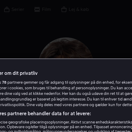
Serier
Film
Lej & køb
r om dit privatliv
es
78
partnere gemmer og får adgang til oplysninger på din enhed, for ekse
torer i cookies, som bruges til behandling af personoplysninger. Du kan acce
re dine valg ved at klikke nedenfor. Her kan du også udøve din ret til at gøre
handlingsgrundlag er baseret på legitim interesse. Du kan til enhver tid ænd
Alfre Woodard
Privatlivspolitik. Dine valg deles med vores partnere og gælder kun for dette
res partnere behandler data for at levere:
Skuespiller
Stemme
Gæst
ise geografiske placeringsoplysninger. Aktivt scanne enhedskarakteristika 
tion. Opbevare og/eller tilgå oplysninger på en enhed. Tilpasset annoncerin
gs- og indholdsmåling, målgruppeundersøgelser og udvikling af tjenester.