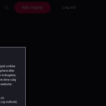
Køb Viaplay
Log ind
mpel unikke
ptere eller
 indsigelse,
re dine valg
 website.
til
g og indhold,