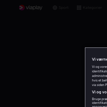
Sport
Kategorier
Vi værne
Vi og vor
identifika
administre
hvis et be
via siden 
Vi og vo
Bruge præc
identifika
annoncerin