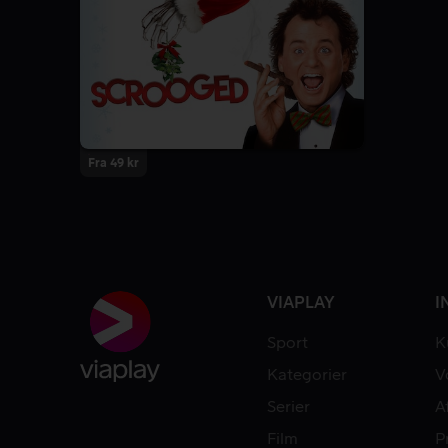
Fra 49 kr
VIAPLAY
I
Sport
K
Kategorier
V
Serier
A
Film
P