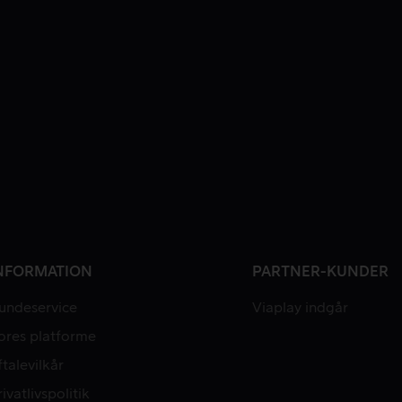
NFORMATION
PARTNER-KUNDER
undeservice
Viaplay indgår
ores platforme
ftalevilkår
rivatlivspolitik