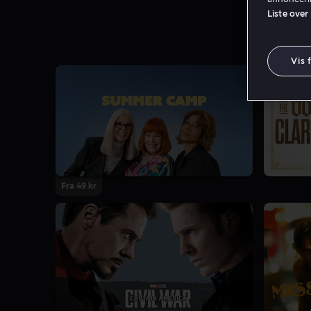
Liste over
Vis 
Fra 49 kr