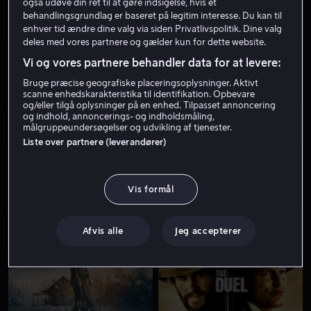
også udøve din ret til at gøre indsigelse, hvis et
behandlingsgrundlag er baseret på legitim interesse. Du kan til
enhver tid ændre dine valg via siden Privatlivspolitik. Dine valg
deles med vores partnere og gælder kun for dette website.
Vi og vores partnere behandler data for at levere:
Bruge præcise geografiske placeringsoplysninger. Aktivt
scanne enhedskarakteristika til identifikation. Opbevare
og/eller tilgå oplysninger på en enhed. Tilpasset annoncering
og indhold, annoncerings- og indholdsmåling,
Fra 59 kr
Fra 59 kr
målgruppeundersøgelser og udvikling af tjenester.
Liste over partnere (leverandører)
Vis formål
Fra 55 kr
Fra 55 kr
Afvis alle
Jeg accepterer