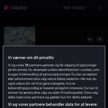
Køb Viaplay
Vi værner om dit privatliv
Vi og vores
78
partnere gemmer og får adgang til oplysninger
på din enhed, for eksempel unikke identifikatorer i cookies, som
bruges til behandling af personoplysninger. Du kan acceptere
eller administrere dine valg ved at klikke nedenfor. Her kan du
også udøve din ret til at gøre indsigelse, hvis et
The New Mutants
behandlingsgrundlag er baseret på legitim interesse. Du kan til
enhver tid ændre dine valg via siden Privatlivspolitik. Dine valg
5.3
Action
Eventyr
2020
1 t. 30 min
11 år
deles med vores partnere og gælder kun for dette website.
HD
Vi og vores partnere behandler data for at levere: