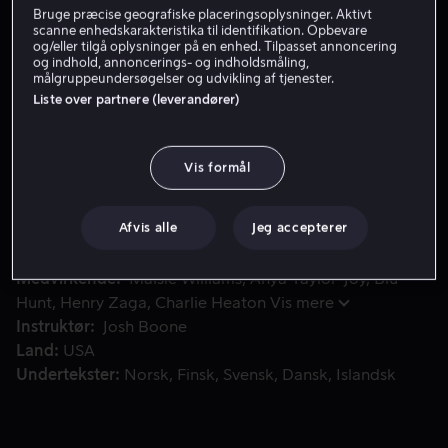
Bruge præcise geografiske placeringsoplysninger. Aktivt
Lej 55 kr
scanne enhedskarakteristika til identifikation. Opbevare
og/eller tilgå oplysninger på en enhed. Tilpasset annoncering
og indhold, annoncerings- og indholdsmåling,
Køb 159 kr
målgruppeundersøgelser og udvikling af tjenester.
Liste over partnere (leverandører)
Fem unge mennesker med særlige evner sendes til en hemmeli
Fem unge mennesker med særlige evner sendes til en
Vis formål
hemmelig institution for at få behandlinger, der efter
sigende vil helbrede dem fra de farlige aspekter af
deres kræfter. Men alt er ikke, som det ser ud.
Afvis alle
Jeg accepterer
Medvirkende
Maisie Williams
Anya Taylor-Joy
Blu
Hunt
Henry Zaga
Charlie Heaton
Vis mere
Instruktør
Josh Boone
Land
USA
Undertekster
Norsk
Finsk
Svensk
Dansk
Islandsk