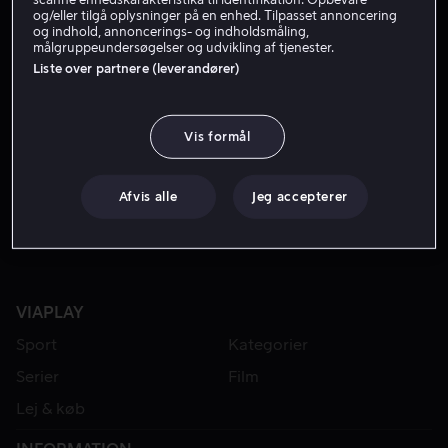
og/eller tilgå oplysninger på en enhed. Tilpasset annoncering
og indhold, annoncerings- og indholdsmåling,
målgruppeundersøgelser og udvikling af tjenester.
Liste over partnere (leverandører)
Vis formål
Fra 49 kr
Afvis alle
Jeg accepterer
VIAPLAY
Sport
Kategorier
Serier
Film
Lej & køb