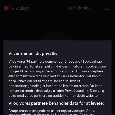
Køb Viaplay
Vi værner om dit privatliv
A M
Vi og vores
78
partnere gemmer og får adgang til oplysninger
på din enhed, for eksempel unikke identifikatorer i cookies, som
bruges til behandling af personoplysninger. Du kan acceptere
eller administrere dine valg ved at klikke nedenfor. Her kan du
også udøve din ret til at gøre indsigelse, hvis et
behandlingsgrundlag er baseret på legitim interesse. Du kan til
Ani Mesa
enhver tid ændre dine valg via siden Privatlivspolitik. Dine valg
deles med vores partnere og gælder kun for dette website.
Vi og vores partnere behandler data for at levere:
Skuespiller
Bruge præcise geografiske placeringsoplysninger. Aktivt
scanne enhedskarakteristika til identifikation. Opbevare