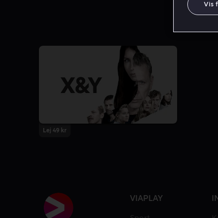
Vis 
Lej 49 kr
VIAPLAY
I