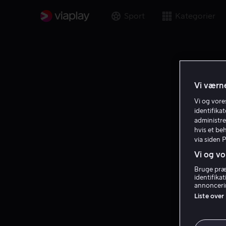
Sport
Kategorier
Vi værne
Vi og vor
identifika
administre
hvis et be
via siden 
Vi og vo
Bruge præc
identifika
annoncerin
Liste over