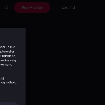
Køb Viaplay
Log ind
mpel unikke
ptere eller
 indsigelse,
re dine valg
 website.
til
g og indhold,