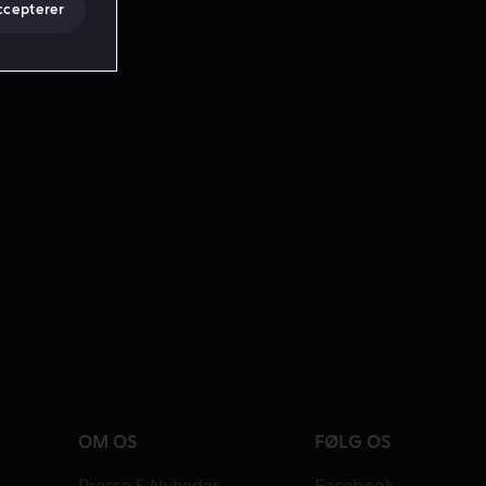
ccepterer
OM OS
FØLG OS