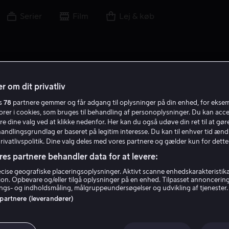
Serier
Film
Lej & køb
r om dit privatliv
es
78
partnere gemmer og får adgang til oplysninger på din enhed, for ekse
torer i cookies, som bruges til behandling af personoplysninger. Du kan acce
re dine valg ved at klikke nedenfor. Her kan du også udøve din ret til at gøre
handlingsgrundlag er baseret på legitim interesse. Du kan til enhver tid ænd
Privatlivspolitik. Dine valg deles med vores partnere og gælder kun for dette
res partnere behandler data for at levere:
ise geografiske placeringsoplysninger. Aktivt scanne enhedskarakteristika 
tion. Opbevare og/eller tilgå oplysninger på en enhed. Tilpasset annoncerin
Anna Odell
gs- og indholdsmåling, målgruppeundersøgelser og udvikling af tjenester.
 partnere (leverandører)
Forfatter
Skuespiller
Instruktør