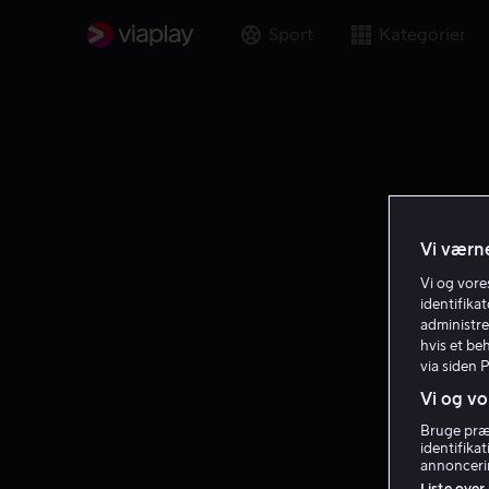
Sport
Kategorier
Vi værne
Vi og vor
identifika
administre
hvis et be
via siden 
Vi og vo
Bruge præc
identifika
annoncerin
Liste over