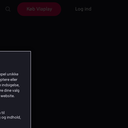
Køb Viaplay
Log ind
mpel unikke
ptere eller
 indsigelse,
re dine valg
 website.
til
g og indhold,