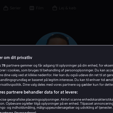
Serier
Film
Lej & køb
r om dit privatliv
es
78
partnere gemmer og får adgang til oplysninger på din enhed, for ekse
torer i cookies, som bruges til behandling af personoplysninger. Du kan acce
re dine valg ved at klikke nedenfor. Her kan du også udøve din ret til at gøre
handlingsgrundlag er baseret på legitim interesse. Du kan til enhver tid ænd
Privatlivspolitik. Dine valg deles med vores partnere og gælder kun for dette
Anthony Anderson
res partnere behandler data for at levere:
ise geografiske placeringsoplysninger. Aktivt scanne enhedskarakteristika 
Stemme
Skuespiller
Gæst
tion. Opbevare og/eller tilgå oplysninger på en enhed. Tilpasset annoncerin
gs- og indholdsmåling, målgruppeundersøgelser og udvikling af tjenester.
 partnere (leverandører)