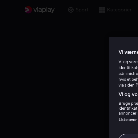
Sport
Kategorier
Vi værne
Vi og vor
identifika
administre
hvis et be
via siden 
Vi og vo
Bruge præc
identifika
annoncerin
Liste over