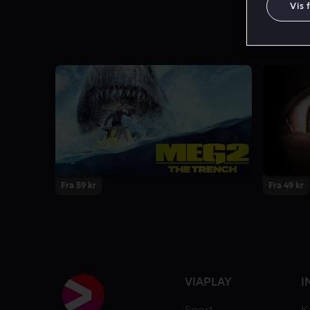
Vis 
Fra 59 kr
Fra 49 kr
VIAPLAY
I