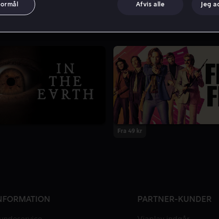
formål
Afvis alle
Jeg a
Fra 49 kr
NFORMATION
PARTNER-KUNDER