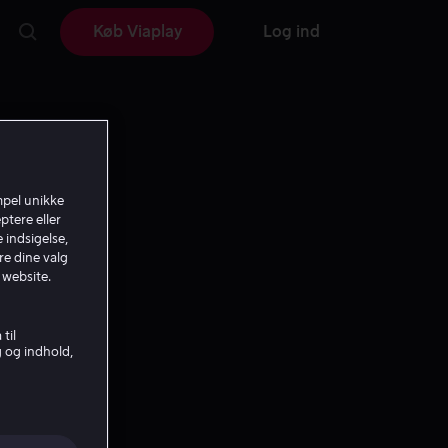
Køb Viaplay
Log ind
mpel unikke
ptere eller
 indsigelse,
re dine valg
 website.
til
g og indhold,