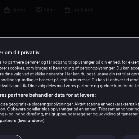
Serier
Film
Lej & køb
r om dit privatliv
es
78
partnere gemmer og får adgang til oplysninger på din enhed, for ekse
torer i cookies, som bruges til behandling af personoplysninger. Du kan acce
re dine valg ved at klikke nedenfor. Her kan du også udøve din ret til at gøre
handlingsgrundlag er baseret på legitim interesse. Du kan til enhver tid ænd
Privatlivspolitik. Dine valg deles med vores partnere og gælder kun for dette
res partnere behandler data for at levere:
ise geografiske placeringsoplysninger. Aktivt scanne enhedskarakteristika 
tion. Opbevare og/eller tilgå oplysninger på en enhed. Tilpasset annoncerin
Ben Wheatley
gs- og indholdsmåling, målgruppeundersøgelser og udvikling af tjenester.
 partnere (leverandører)
Instruktør