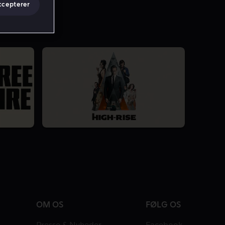
ccepterer
OM OS
FØLG OS