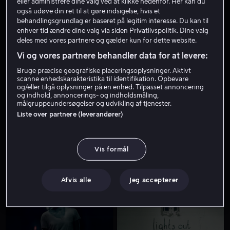
eller administrere dine valg ved at klikke nedenfor. Her kan du
også udøve din ret til at gøre indsigelse, hvis et
behandlingsgrundlag er baseret på legitim interesse. Du kan til
enhver tid ændre dine valg via siden Privatlivspolitik. Dine valg
deles med vores partnere og gælder kun for dette website.
Vi og vores partnere behandler data for at levere:
Bruge præcise geografiske placeringsoplysninger. Aktivt
scanne enhedskarakteristika til identifikation. Opbevare
og/eller tilgå oplysninger på en enhed. Tilpasset annoncering
Fra 49 kr
og indhold, annoncerings- og indholdsmåling,
målgruppeundersøgelser og udvikling af tjenester.
Liste over partnere (leverandører)
Vis formål
Fra 49 kr
Fra 49 kr
Afvis alle
Jeg accepterer