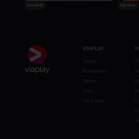
Fra 49 kr
Lej 49 kr
VIAPLAY
I
Sport
K
Kategorier
V
Serier
A
Film
P
Lej & køb
C
K
T