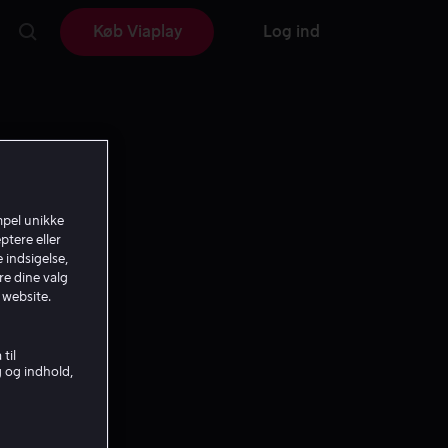
Køb Viaplay
Log ind
mpel unikke
ptere eller
 indsigelse,
re dine valg
 website.
til
g og indhold,