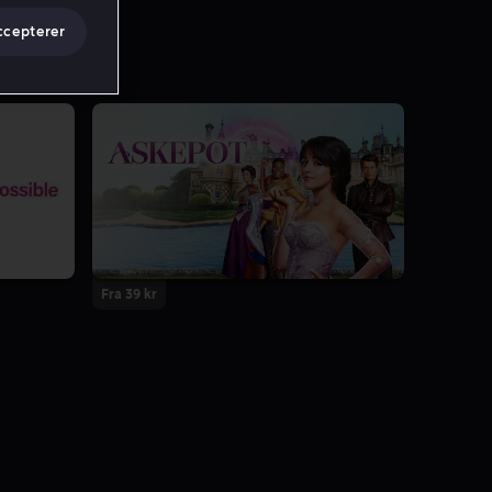
ccepterer
Fra 39 kr