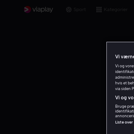
Sport
Kategorier
Vi værne
Vi og vor
identifika
administre
hvis et be
via siden 
Vi og vo
Bruge præc
identifika
annoncerin
Liste over