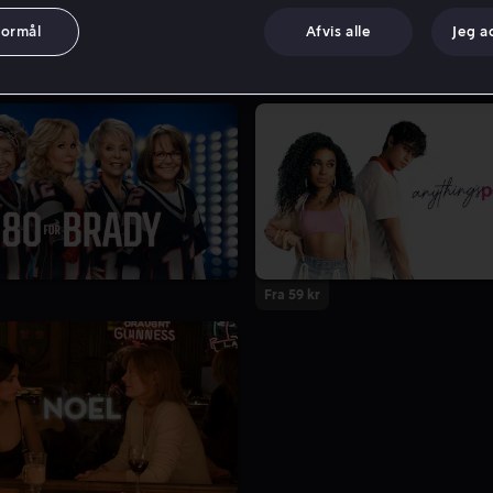
formål
Afvis alle
Jeg a
Fra 59 kr