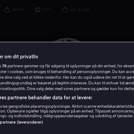
Serier
Film
Lej & køb
r om dit privatliv
es
78
partnere gemmer og får adgang til oplysninger på din enhed, for ekse
torer i cookies, som bruges til behandling af personoplysninger. Du kan acce
re dine valg ved at klikke nedenfor. Her kan du også udøve din ret til at gøre
handlingsgrundlag er baseret på legitim interesse. Du kan til enhver tid ænd
Privatlivspolitik. Dine valg deles med vores partnere og gælder kun for dette
res partnere behandler data for at levere:
Billy Porter
ise geografiske placeringsoplysninger. Aktivt scanne enhedskarakteristika 
tion. Opbevare og/eller tilgå oplysninger på en enhed. Tilpasset annoncerin
gs- og indholdsmåling, målgruppeundersøgelser og udvikling af tjenester.
 partnere (leverandører)
Skuespiller
Filmproducent
Instruktør