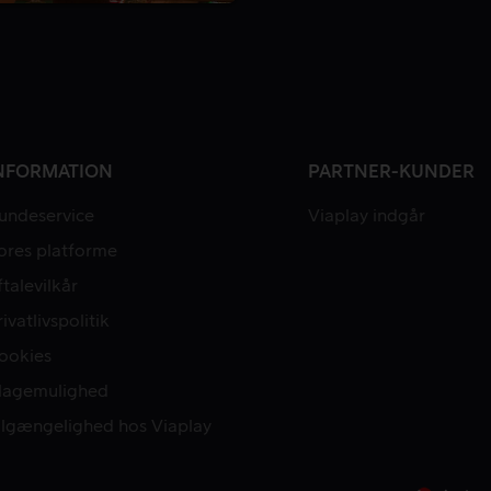
NFORMATION
PARTNER-KUNDER
undeservice
Viaplay indgår
ores platforme
ftalevilkår
rivatlivspolitik
ookies
lagemulighed
ilgængelighed hos Viaplay