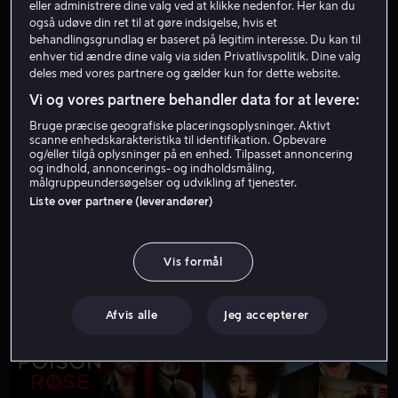
eller administrere dine valg ved at klikke nedenfor. Her kan du
også udøve din ret til at gøre indsigelse, hvis et
behandlingsgrundlag er baseret på legitim interesse. Du kan til
enhver tid ændre dine valg via siden Privatlivspolitik. Dine valg
deles med vores partnere og gælder kun for dette website.
Vi og vores partnere behandler data for at levere:
Bruge præcise geografiske placeringsoplysninger. Aktivt
scanne enhedskarakteristika til identifikation. Opbevare
og/eller tilgå oplysninger på en enhed. Tilpasset annoncering
Fra 59 kr
Fra 49 kr
og indhold, annoncerings- og indholdsmåling,
målgruppeundersøgelser og udvikling af tjenester.
Liste over partnere (leverandører)
Vis formål
Fra 59 kr
Afvis alle
Jeg accepterer