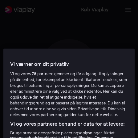
Køb Viaplay
Vi værner om dit privatliv
E V
Vi og vores
78
partnere gemmer og får adgang til oplysninger
på din enhed, for eksempel unikke identifikatorer i cookies, som
bruges til behandling af personoplysninger. Du kan acceptere
eller administrere dine valg ved at klikke nedenfor. Her kan du
også udøve din ret til at gøre indsigelse, hvis et
behandlingsgrundlag er baseret på legitim interesse. Du kan til
Erin Vassilopoulos
enhver tid ændre dine valg via siden Privatlivspolitik. Dine valg
deles med vores partnere og gælder kun for dette website.
Vi og vores partnere behandler data for at levere:
Instruktør
Bruge præcise geografiske placeringsoplysninger. Aktivt
scanne enhedskarakteristika til identifikation. Opbevare