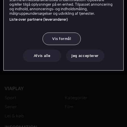
og/eller tilgå oplysninger på en enhed. Tilpasset annoncering
og indhold, annoncerings- og indholdsmåling,
målgruppeundersøgelser og udvikling af tjenester.
Liste over partnere (leverandører)
Vis formål
Fra 49 kr
Afvis alle
Jeg accepterer
VIAPLAY
Sport
Kategorier
Serier
Film
Lej & køb