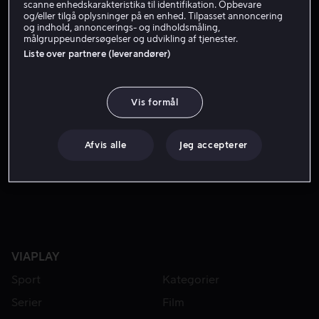
scanne enhedskarakteristika til identifikation. Opbevare
Skuespiller
Gæst
og/eller tilgå oplysninger på en enhed. Tilpasset annoncering
og indhold, annoncerings- og indholdsmåling,
målgruppeundersøgelser og udvikling af tjenester.
Liste over partnere (leverandører)
Vis formål
Afvis alle
Jeg accepterer
Fra 49 kr
Fra 49 kr
VIAPLAY
Sport
Kategorier
Serier
Film