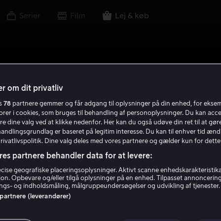
Serier
Film
Lej & køb
r om dit privatliv
es
78
partnere gemmer og får adgang til oplysninger på din enhed, for ekse
torer i cookies, som bruges til behandling af personoplysninger. Du kan acce
re dine valg ved at klikke nedenfor. Her kan du også udøve din ret til at gøre
handlingsgrundlag er baseret på legitim interesse. Du kan til enhver tid ænd
Privatlivspolitik. Dine valg deles med vores partnere og gælder kun for dette
res partnere behandler data for at levere:
ise geografiske placeringsoplysninger. Aktivt scanne enhedskarakteristika 
tion. Opbevare og/eller tilgå oplysninger på en enhed. Tilpasset annoncerin
gs- og indholdsmåling, målgruppeundersøgelser og udvikling af tjenester.
 partnere (leverandører)