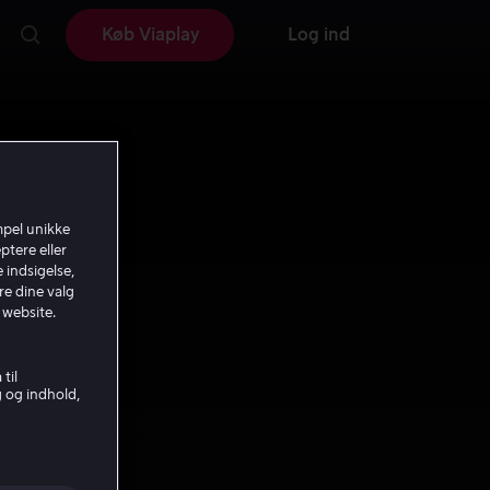
Køb Viaplay
Log ind
mpel unikke
ptere eller
 indsigelse,
re dine valg
 website.
til
g og indhold,