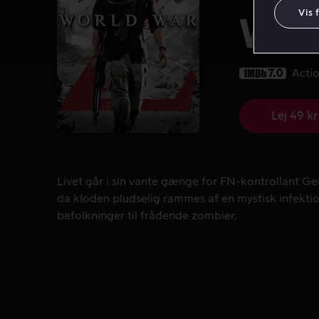
Vis 
Wor
7.0
Acti
Lej 49 kr
Livet går i sin vante gænge for FN-kontrollant Ge
Livet går i sin vante gænge for FN-kontrollant Ge
da kloden pludselig rammes af en mystisk infektio
befolkninger til frådende zombier.