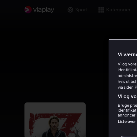
Sport
Kategorier
Vi værne
Vi og vor
identifika
administre
hvis et be
via siden 
Vi og vo
Bruge præc
identifika
annoncerin
Liste over