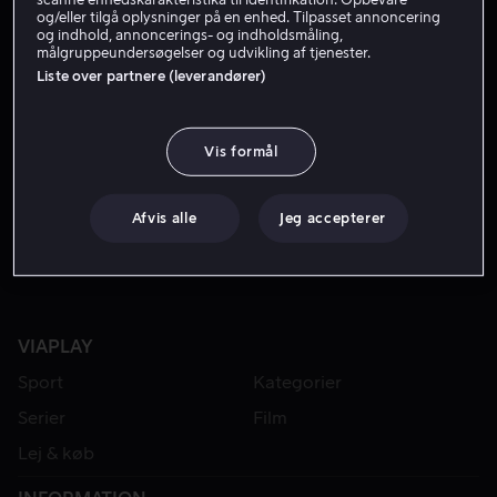
og/eller tilgå oplysninger på en enhed. Tilpasset annoncering
og indhold, annoncerings- og indholdsmåling,
målgruppeundersøgelser og udvikling af tjenester.
Liste over partnere (leverandører)
Vis formål
Fra 49 kr
Fra 49 kr
Afvis alle
Jeg accepterer
VIAPLAY
Sport
Kategorier
Serier
Film
Lej & køb