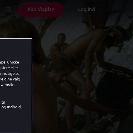
Køb Viaplay
Log ind
mpel unikke
ptere eller
 indsigelse,
re dine valg
 website.
til
g og indhold,