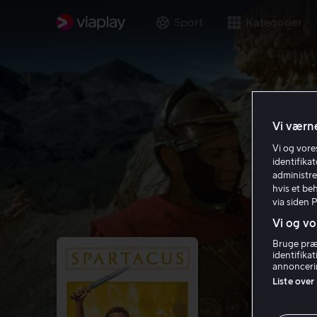
Sport
Kategorier
Vi værne
Vi og vor
identifika
administre
hvis et be
via siden 
Vi og vo
Bruge præc
identifika
annoncerin
Liste over