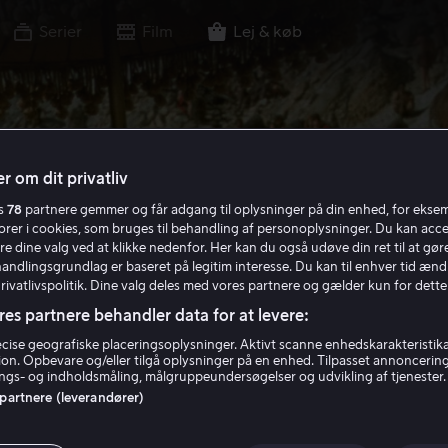
Serier
Film
Lej & køb
r om dit privatliv
es
78
partnere gemmer og får adgang til oplysninger på din enhed, for ekse
torer i cookies, som bruges til behandling af personoplysninger. Du kan acce
re dine valg ved at klikke nedenfor. Her kan du også udøve din ret til at gøre
handlingsgrundlag er baseret på legitim interesse. Du kan til enhver tid ænd
Privatlivspolitik. Dine valg deles med vores partnere og gælder kun for dette
res partnere behandler data for at levere:
ise geografiske placeringsoplysninger. Aktivt scanne enhedskarakteristika 
tion. Opbevare og/eller tilgå oplysninger på en enhed. Tilpasset annoncerin
gs- og indholdsmåling, målgruppeundersøgelser og udvikling af tjenester.
 partnere (leverandører)