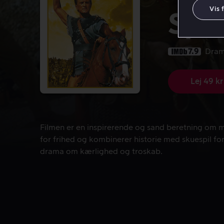
Vis 
Spa
7.9
Dra
Lej 49 kr
Filmen er en inspirerende og sand beretning om m
Filmen er en inspirerende og sand beretning om
for frihed og kombinerer historie med skuespil fo
drama om kærlighed og troskab.