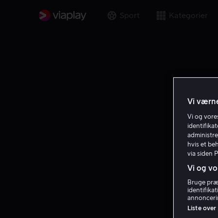
Sport
Kategorier
Vi værne
Vi og vor
identifika
administre
hvis et be
via siden 
Vi og vo
Bruge præc
identifika
annoncerin
Liste over