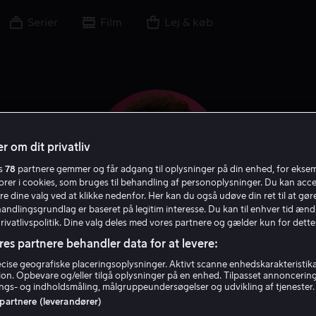
Serier
Film
Lej & køb
r om dit privatliv
es
78
partnere gemmer og får adgang til oplysninger på din enhed, for ekse
torer i cookies, som bruges til behandling af personoplysninger. Du kan acce
re dine valg ved at klikke nedenfor. Her kan du også udøve din ret til at gøre
handlingsgrundlag er baseret på legitim interesse. Du kan til enhver tid ænd
Privatlivspolitik. Dine valg deles med vores partnere og gælder kun for dette
res partnere behandler data for at levere:
Ioan Gruffudd
ise geografiske placeringsoplysninger. Aktivt scanne enhedskarakteristika 
tion. Opbevare og/eller tilgå oplysninger på en enhed. Tilpasset annoncerin
gs- og indholdsmåling, målgruppeundersøgelser og udvikling af tjenester.
Skuespiller
Gæst
 partnere (leverandører)