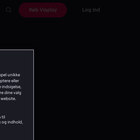
Køb Viaplay
Log ind
mpel unikke
ptere eller
 indsigelse,
re dine valg
 website.
til
g og indhold,