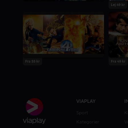
Lej 49 kr
Fra 55 kr
Fra 49 kr
VIAPLAY
I
Sport
K
Kategorier
V