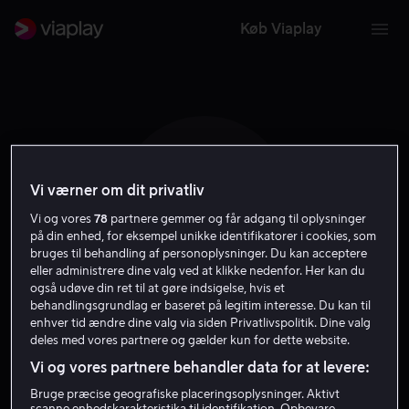
Køb Viaplay
Vi værner om dit privatliv
J B
Vi og vores
78
partnere gemmer og får adgang til oplysninger
på din enhed, for eksempel unikke identifikatorer i cookies, som
bruges til behandling af personoplysninger. Du kan acceptere
eller administrere dine valg ved at klikke nedenfor. Her kan du
også udøve din ret til at gøre indsigelse, hvis et
behandlingsgrundlag er baseret på legitim interesse. Du kan til
James Bamford
enhver tid ændre dine valg via siden Privatlivspolitik. Dine valg
deles med vores partnere og gælder kun for dette website.
Vi og vores partnere behandler data for at levere:
Instruktør
Gæst
Bruge præcise geografiske placeringsoplysninger. Aktivt
scanne enhedskarakteristika til identifikation. Opbevare