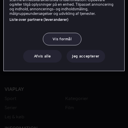
og/eller tilgå oplysninger på en enhed. Tilpasset annoncering
og indhold, annoncerings- og indholdsmåling,
målgruppeundersøgelser og udvikling af tjenester.
Liste over partnere (leverandører)
Vis formål
Fra 49 kr
Afvis alle
Jeg accepterer
VIAPLAY
Sport
Kategorier
Serier
Film
Lej & køb