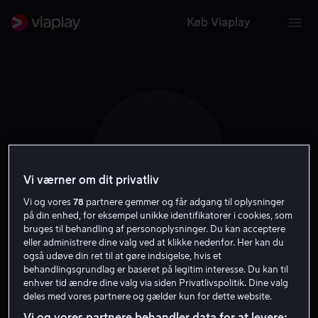
Køb Viaplay
J F
Vi værner om dit privatliv
Vi og vores
78
partnere gemmer og får adgang til oplysninger
på din enhed, for eksempel unikke identifikatorer i cookies, som
bruges til behandling af personoplysninger. Du kan acceptere
eller administrere dine valg ved at klikke nedenfor. Her kan du
Jan Fares
også udøve din ret til at gøre indsigelse, hvis et
behandlingsgrundlag er baseret på legitim interesse. Du kan til
enhver tid ændre dine valg via siden Privatlivspolitik. Dine valg
Skuespiller
deles med vores partnere og gælder kun for dette website.
Vi og vores partnere behandler data for at levere: