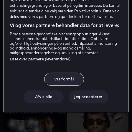
behandlingsgrundlag er baseret på legitim interesse. Du kan til
enhver tid ændre dine valg via siden Privatlivspolitik. Dine valg
deles med vores partnere og gælder kun for dette website.
Vi og vores partnere behandler data for at levere:
Bruge præcise geografiske placeringsoplysninger. Aktivt
scanne enhedskarakteristika til identifikation. Opbevare
og/eller tilgå oplysninger på en enhed. Tilpasset annoncering
og indhold, annoncerings- og indholdsmåling,
Fra 49 kr
Fra 49 kr
målgruppeundersøgelser og udvikling af tjenester.
Liste over partnere (leverandører)
Vis formål
Afvis alle
Jeg accepterer
Fra 59 kr