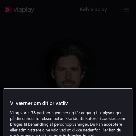
Køb Viaplay
Vi værner om dit privatliv
Jason Reitman
Vi og vores
78
partnere gemmer og får adgang til oplysninger
på din enhed, for eksempel unikke identifikatorer i cookies, som
Producer
Instruktør
Filmproducent
Forfatter
bruges til behandling af personoplysninger. Du kan acceptere
eller administrere dine valg ved at klikke nedenfor. Her kan du
også udøve din ret til at gøre indsigelse, hvis et