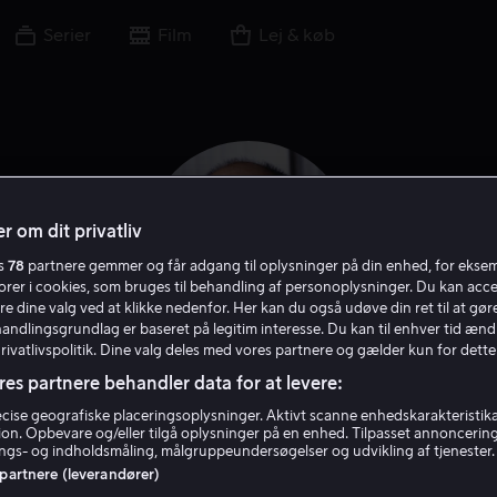
Serier
Film
Lej & køb
r om dit privatliv
es
78
partnere gemmer og får adgang til oplysninger på din enhed, for ekse
torer i cookies, som bruges til behandling af personoplysninger. Du kan acce
re dine valg ved at klikke nedenfor. Her kan du også udøve din ret til at gøre
handlingsgrundlag er baseret på legitim interesse. Du kan til enhver tid ænd
Privatlivspolitik. Dine valg deles med vores partnere og gælder kun for dette
res partnere behandler data for at levere:
John Finn
ise geografiske placeringsoplysninger. Aktivt scanne enhedskarakteristika 
tion. Opbevare og/eller tilgå oplysninger på en enhed. Tilpasset annoncerin
gs- og indholdsmåling, målgruppeundersøgelser og udvikling af tjenester.
Skuespiller
Gæst
 partnere (leverandører)