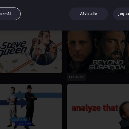
formål
Afvis alle
Jeg a
Fra 49 kr