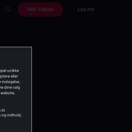
Køb Viaplay
Log ind
mpel unikke
ptere eller
 indsigelse,
re dine valg
 website.
til
g og indhold,