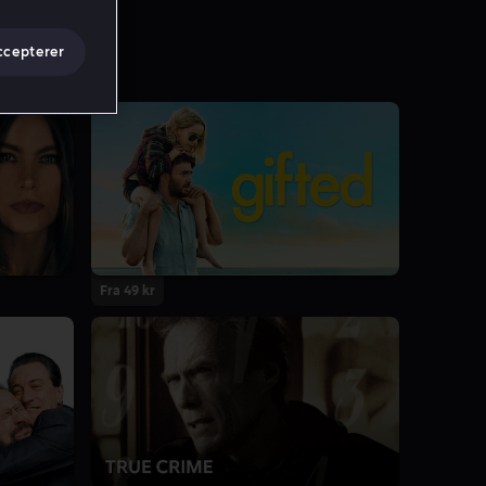
ccepterer
Fra 49 kr