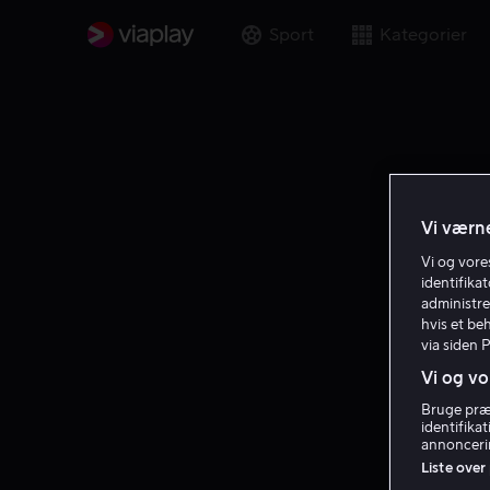
Sport
Kategorier
Vi værne
Vi og vor
identifika
administre
hvis et be
via siden 
Vi og vo
Bruge præc
identifika
annoncerin
Liste over