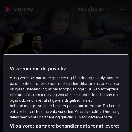
Køb Viaplay
Vi værner om dit privatliv
Vi og vores
78
partnere gemmer og får adgang til oplysninger
på din enhed, for eksempel unikke identifikatorer i cookies, som
bruges til behandling af personoplysninger. Du kan acceptere
eller administrere dine valg ved at klikke nedenfor. Her kan du
også udøve din ret til at gøre indsigelse, hvis et
The Hunted
behandlingsgrundlag er baseret på legitim interesse. Du kan til
enhver tid ændre dine valg via siden Privatlivspolitik. Dine valg
6.1
Thriller
Action
2003
1 t. 30 min
15 år
deles med vores partnere og gælder kun for dette website.
HD
Vi og vores partnere behandler data for at levere: