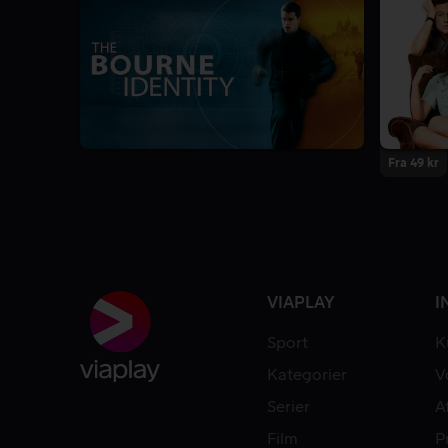
Fra 49 kr
VIAPLAY
I
Sport
K
Kategorier
V
Serier
A
Film
P