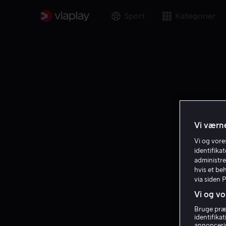
Sport
Kategorier
Vi værne
Vi og vor
identifika
administre
hvis et be
via siden 
Vi og vo
Bruge præc
identifika
annoncerin