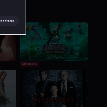
ccepterer
5.3
2 Sæsoner
Kun hos os