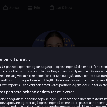
Serier
Film
Lej & køb
r om dit privatliv
es
78
partnere gemmer og får adgang til oplysninger på din enhed, for ekse
torer i cookies, som bruges til behandling af personoplysninger. Du kan acce
re dine valg ved at klikke nedenfor. Her kan du også udøve din ret til at gøre
handlingsgrundlag er baseret på legitim interesse. Du kan til enhver tid ænd
Julia Stiles
Privatlivspolitik. Dine valg deles med vores partnere og gælder kun for dette
res partnere behandler data for at levere:
Instruktør
Skuespiller
Stemme
Gæst
ise geografiske placeringsoplysninger. Aktivt scanne enhedskarakteristika 
tion. Opbevare og/eller tilgå oplysninger på en enhed. Tilpasset annoncerin
gs- og indholdsmåling, målgruppeundersøgelser og udvikling af tjenester.