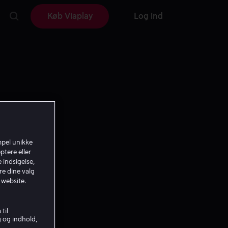
Køb Viaplay
Log ind
mpel unikke
ptere eller
 indsigelse,
re dine valg
 website.
til
g og indhold,