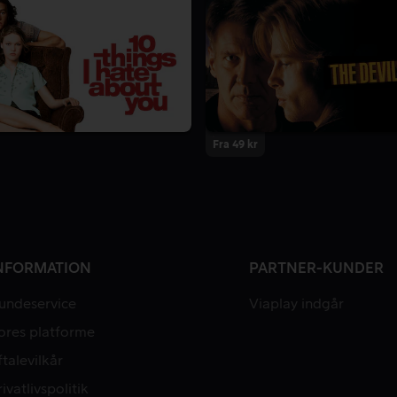
Fra 49 kr
NFORMATION
PARTNER-KUNDER
undeservice
Viaplay indgår
ores platforme
ftalevilkår
rivatlivspolitik