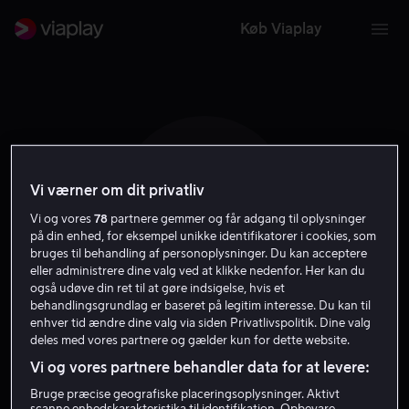
Køb Viaplay
Vi værner om dit privatliv
J W
Vi og vores
78
partnere gemmer og får adgang til oplysninger
på din enhed, for eksempel unikke identifikatorer i cookies, som
bruges til behandling af personoplysninger. Du kan acceptere
eller administrere dine valg ved at klikke nedenfor. Her kan du
også udøve din ret til at gøre indsigelse, hvis et
behandlingsgrundlag er baseret på legitim interesse. Du kan til
Justin Wu
enhver tid ændre dine valg via siden Privatlivspolitik. Dine valg
deles med vores partnere og gælder kun for dette website.
Vi og vores partnere behandler data for at levere:
Instruktør
Bruge præcise geografiske placeringsoplysninger. Aktivt
scanne enhedskarakteristika til identifikation. Opbevare