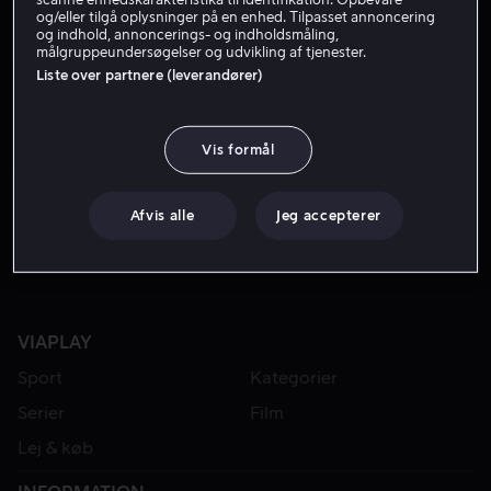
og/eller tilgå oplysninger på en enhed. Tilpasset annoncering
og indhold, annoncerings- og indholdsmåling,
målgruppeundersøgelser og udvikling af tjenester.
Liste over partnere (leverandører)
Vis formål
Fra 49 kr
Afvis alle
Jeg accepterer
VIAPLAY
Sport
Kategorier
Serier
Film
Lej & køb