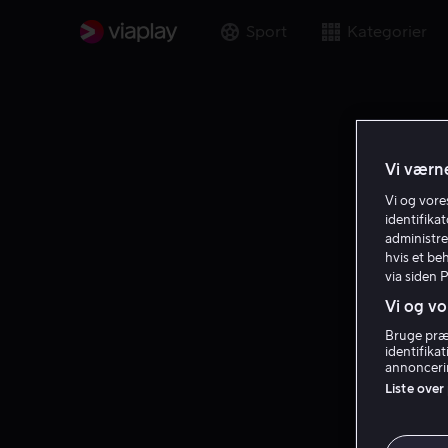
Sport
Kategorier
Vi værne
Vi og vor
identifika
administre
hvis et be
via siden 
Vi og vo
Bruge præc
identifika
annoncerin
Liste over