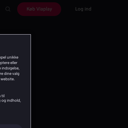
Køb Viaplay
Log ind
mpel unikke
ptere eller
 indsigelse,
re dine valg
 website.
til
g og indhold,