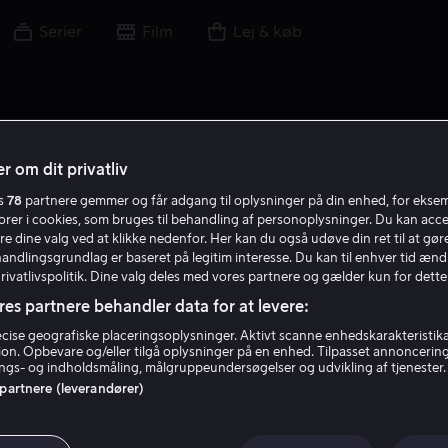
Serier
Film
Lej & køb
r om dit privatliv
es
78
partnere gemmer og får adgang til oplysninger på din enhed, for ekse
torer i cookies, som bruges til behandling af personoplysninger. Du kan acce
re dine valg ved at klikke nedenfor. Her kan du også udøve din ret til at gøre
handlingsgrundlag er baseret på legitim interesse. Du kan til enhver tid ænd
Privatlivspolitik. Dine valg deles med vores partnere og gælder kun for dette
res partnere behandler data for at levere:
ise geografiske placeringsoplysninger. Aktivt scanne enhedskarakteristika 
tion. Opbevare og/eller tilgå oplysninger på en enhed. Tilpasset annoncerin
Katie Lyons
gs- og indholdsmåling, målgruppeundersøgelser og udvikling af tjenester.
 partnere (leverandører)
Skuespiller
Gæst