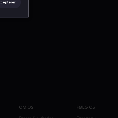
ccepterer
OM OS
FØLG OS