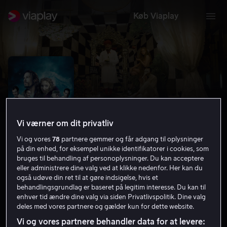
Køb Viaplay
Vi værner om dit privatliv
Vi og vores
78
partnere gemmer og får adgang til oplysninger
på din enhed, for eksempel unikke identifikatorer i cookies, som
bruges til behandling af personoplysninger. Du kan acceptere
eller administrere dine valg ved at klikke nedenfor. Her kan du
The Imaginarium of Doctor
også udøve din ret til at gøre indsigelse, hvis et
behandlingsgrundlag er baseret på legitim interesse. Du kan til
Parnassus
enhver tid ændre dine valg via siden Privatlivspolitik. Dine valg
deles med vores partnere og gælder kun for dette website.
6.7
Drama
Eventyr
2009
1 t. 57 min
11 år
Vi og vores partnere behandler data for at levere:
HD