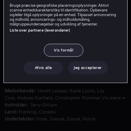
Bruge præcise geografiske placeringsoplysninger. Aktivt
scanne enhedskarakteristika til identifikation. Opbevare
og/eller tilgå oplysninger på en enhed. Tilpasset annoncering
Lej 49 kr
og indhold, annoncerings- og indholdsmåling,
målgruppeundersøgelser og udvikling af tjenester.
Køb 109 kr
Liste over partnere (leverandører)
Vis formål
En omrejsende skuespillertrup, hvis leder har indgået en 
En omrejsende skuespillertrup, hvis leder har indgået en
pagt med djævlen, fører publikum gennem et magisk
spejl for at udforske deres fantasi og give dem et valg
Afvis alle
Jeg accepterer
mellem det gode og det onde.
Medvirkende
Heath Ledger
Katie Lyons
Lily
Cole
Andrew Garfield
Christopher Plummer
Vis mere
Instruktør
Terry Gilliam
Land
Frankrig
Canada
Undertekster
Finsk
Svensk
Dansk
Norsk