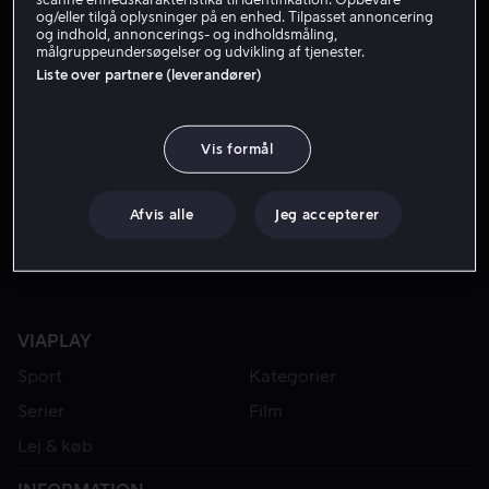
og/eller tilgå oplysninger på en enhed. Tilpasset annoncering
og indhold, annoncerings- og indholdsmåling,
målgruppeundersøgelser og udvikling af tjenester.
Liste over partnere (leverandører)
Vis formål
Fra 49 kr
Afvis alle
Jeg accepterer
VIAPLAY
Sport
Kategorier
Serier
Film
Lej & køb