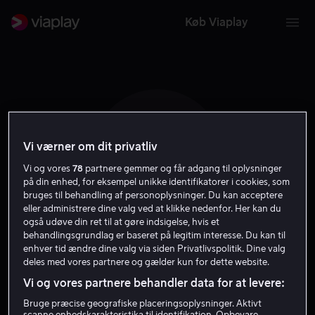
Køb Viaplay
Vi værner om dit privatliv
L M
Vi og vores
78
partnere gemmer og får adgang til oplysninger
på din enhed, for eksempel unikke identifikatorer i cookies, som
bruges til behandling af personoplysninger. Du kan acceptere
eller administrere dine valg ved at klikke nedenfor. Her kan du
også udøve din ret til at gøre indsigelse, hvis et
behandlingsgrundlag er baseret på legitim interesse. Du kan til
Lars Melin
enhver tid ændre dine valg via siden Privatlivspolitik. Dine valg
deles med vores partnere og gælder kun for dette website.
Vi og vores partnere behandler data for at levere:
Skuespiller
Bruge præcise geografiske placeringsoplysninger. Aktivt
scanne enhedskarakteristika til identifikation. Opbevare