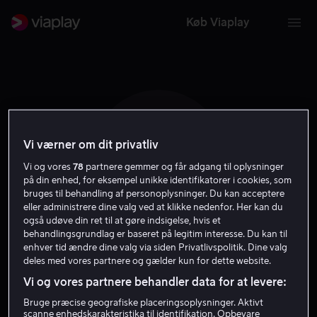
Køb Viaplay
Vi værner om dit privatliv
L A B
Vi og vores
78
partnere gemmer og får adgang til oplysninger
på din enhed, for eksempel unikke identifikatorer i cookies, som
bruges til behandling af personoplysninger. Du kan acceptere
eller administrere dine valg ved at klikke nedenfor. Her kan du
også udøve din ret til at gøre indsigelse, hvis et
behandlingsgrundlag er baseret på legitim interesse. Du kan til
enhver tid ændre dine valg via siden Privatlivspolitik. Dine valg
Lawrence A. Bonney
deles med vores partnere og gælder kun for dette website.
Vi og vores partnere behandler data for at levere:
Skuespiller
Bruge præcise geografiske placeringsoplysninger. Aktivt
scanne enhedskarakteristika til identifikation. Opbevare