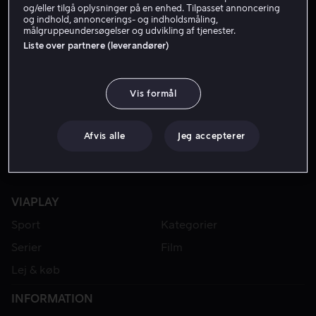
og/eller tilgå oplysninger på en enhed. Tilpasset annoncering
og indhold, annoncerings- og indholdsmåling,
målgruppeundersøgelser og udvikling af tjenester.
Liste over partnere (leverandører)
Vis formål
Afvis alle
Jeg accepterer
VIAPLAY
Sport
Kategorier
Serier
Film
Lej & køb
INFORMATION