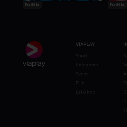
Fra 59 kr
Fra 59 kr
VIAPLAY
I
Sport
K
Kategorier
V
Serier
A
Film
P
Lej & køb
C
K
T