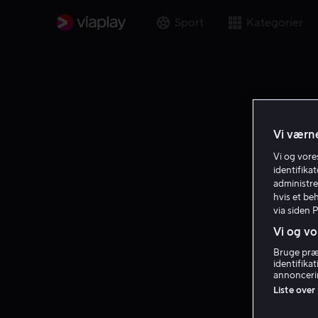
Sport
Kategorier
Vi værne
Vi og vor
identifika
administre
hvis et be
via siden 
Vi og vo
Bruge præc
identifika
annoncerin
Liste over