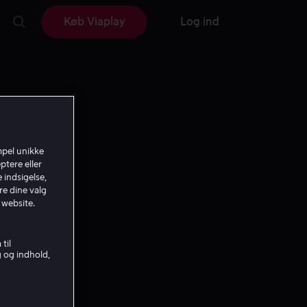
Køb Viaplay
Log ind
mpel unikke
ptere eller
 indsigelse,
re dine valg
 website.
til
g og indhold,