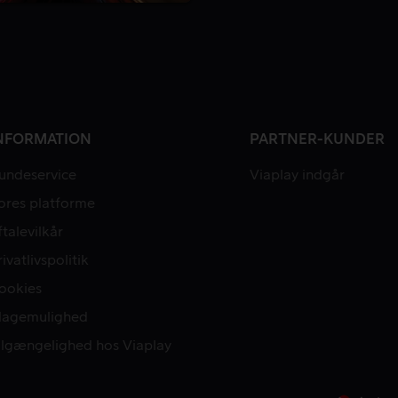
NFORMATION
PARTNER-KUNDER
undeservice
Viaplay indgår
ores platforme
ftalevilkår
rivatlivspolitik
ookies
lagemulighed
ilgængelighed hos Viaplay