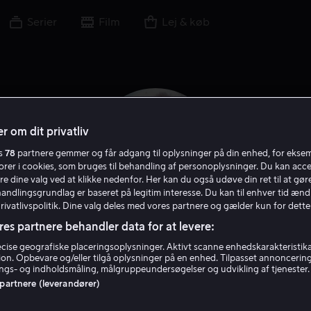
Serier
Film
Lej & køb
r om dit privatliv
es
78
partnere gemmer og får adgang til oplysninger på din enhed, for ekse
torer i cookies, som bruges til behandling af personoplysninger. Du kan acce
re dine valg ved at klikke nedenfor. Her kan du også udøve din ret til at gøre
handlingsgrundlag er baseret på legitim interesse. Du kan til enhver tid ænd
Privatlivspolitik. Dine valg deles med vores partnere og gælder kun for dette
res partnere behandler data for at levere:
Margot Kidder
ise geografiske placeringsoplysninger. Aktivt scanne enhedskarakteristika 
tion. Opbevare og/eller tilgå oplysninger på en enhed. Tilpasset annoncerin
gs- og indholdsmåling, målgruppeundersøgelser og udvikling af tjenester.
 partnere (leverandører)
Skuespiller