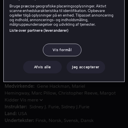
Bruge præcise geografiske placeringsoplysninger. Aktivt
scanne enhedskarakteristika til identifikation. Opbevare
Lej 59 kr
og/eller tilgå oplysninger på en enhed. Tilpasset annoncering
og indhold, annoncerings- og indholdsmåling,
målgruppeundersøgelser og udvikling af tjenester.
Køb 109 kr
Liste over partnere (leverandører)
For at gøre verden til et tryggere sted for dem, som hand
For at gøre verden til et tryggere sted for dem, som
Vis formål
handler med kernefysiske våben, skaber Lex Luthor en
ny hjælper, som skal udfordre manden af stål: den
Afvis alle
Jeg accepterer
stråle-bevæbnede Nuclear Man.
Medvirkende
Gene Hackman
Mariel
Hemingway
Marc Pillow
Christopher Reeve
Margot
Kidder
Vis mere
Instruktør
Sidney J. Furie
Sidney J.Furie
Land
USA
Undertekster
Finsk
Norsk
Svensk
Dansk