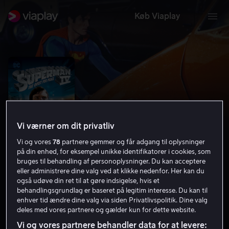
Køb Viaplay
Vi værner om dit privatliv
Vi og vores
78
partnere gemmer og får adgang til oplysninger
på din enhed, for eksempel unikke identifikatorer i cookies, som
bruges til behandling af personoplysninger. Du kan acceptere
eller administrere dine valg ved at klikke nedenfor. Her kan du
Supermand IV
også udøve din ret til at gøre indsigelse, hvis et
behandlingsgrundlag er baseret på legitim interesse. Du kan til
3.8
Science Fiction
Eventyr
1987
1 t. 26 min
enhver tid ændre dine valg via siden Privatlivspolitik. Dine valg
deles med vores partnere og gælder kun for dette website.
11 år
HD
Vi og vores partnere behandler data for at levere: