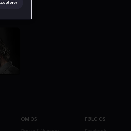
ccepterer
OM OS
FØLG OS