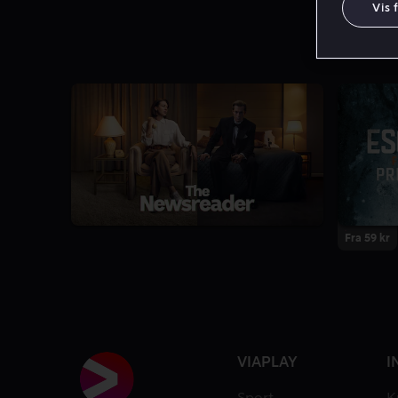
Vis 
7.8
3 Sæsoner
Fra 59 kr
VIAPLAY
I