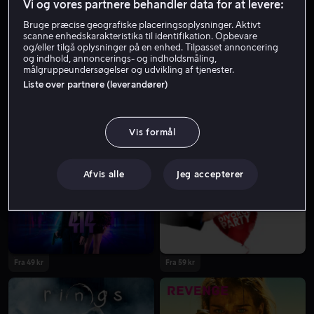
Vi og vores partnere behandler data for at levere:
Skuespiller
Bruge præcise geografiske placeringsoplysninger. Aktivt
scanne enhedskarakteristika til identifikation. Opbevare
og/eller tilgå oplysninger på en enhed. Tilpasset annoncering
og indhold, annoncerings- og indholdsmåling,
målgruppeundersøgelser og udvikling af tjenester.
Liste over partnere (leverandører)
Vis formål
Kun hos os
Lej 49 kr
Afvis alle
Jeg accepterer
Fra 49 kr
Fra 59 kr