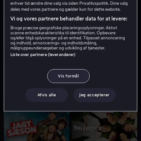
enhver tid ændre dine valg via siden Privatlivspolitik. Dine valg
deles med vores partnere og gælder kun for dette website.
Vi og vores partnere behandler data for at levere:
Bruge præcise geografiske placeringsoplysninger. Aktivt
scanne enhedskarakteristika til identifikation. Opbevare
og/eller tilgå oplysninger på en enhed. Tilpasset annoncering
og indhold, annoncerings- og indholdsmåling,
målgruppeundersøgelser og udvikling af tjenester.
Liste over partnere (leverandører)
Fra 59 kr
Vis formål
Afvis alle
Jeg accepterer
Fra 59 kr
Fra 59 kr