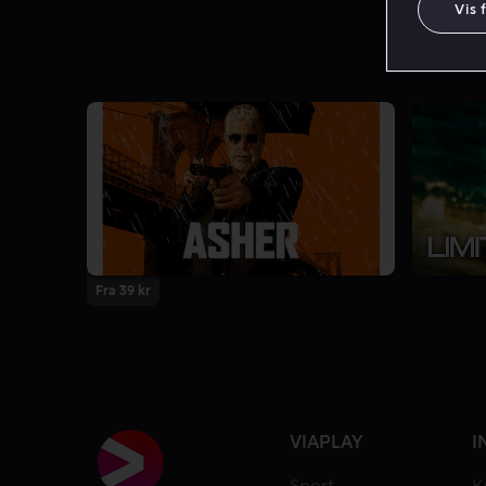
Vis 
Fra 39 kr
VIAPLAY
I