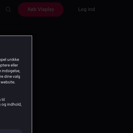
Køb Viaplay
Log ind
mpel unikke
ptere eller
 indsigelse,
re dine valg
 website.
til
g og indhold,