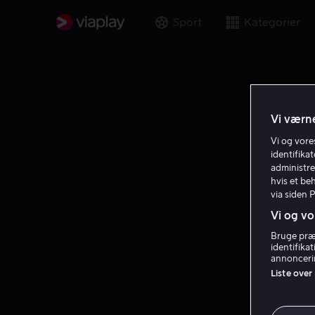
Sport
Kategorier
Vi værne
Vi og vor
identifika
administre
hvis et be
via siden 
Vi og vo
Bruge præc
identifika
annoncerin
Liste over