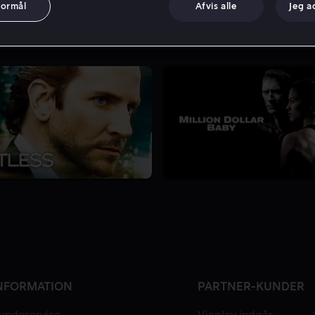
formål
Afvis alle
Jeg a
NFORMATION
PARTNER-KUNDER