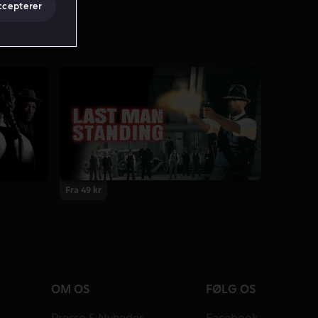
ccepterer
Fra 49 kr
OM OS
FØLG OS