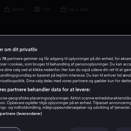
Serier
Film
Lej & køb
r om dit privatliv
es
78
partnere gemmer og får adgang til oplysninger på din enhed, for ekse
torer i cookies, som bruges til behandling af personoplysninger. Du kan acce
re dine valg ved at klikke nedenfor. Her kan du også udøve din ret til at gøre
handlingsgrundlag er baseret på legitim interesse. Du kan til enhver tid ænd
Privatlivspolitik. Dine valg deles med vores partnere og gælder kun for dette
res partnere behandler data for at levere:
ise geografiske placeringsoplysninger. Aktivt scanne enhedskarakteristika 
tion. Opbevare og/eller tilgå oplysninger på en enhed. Tilpasset annoncerin
Ned Eisenberg
gs- og indholdsmåling, målgruppeundersøgelser og udvikling af tjenester.
 partnere (leverandører)
Skuespiller
Gæst