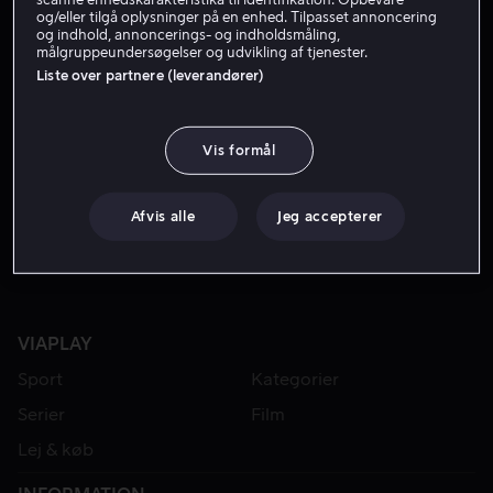
og/eller tilgå oplysninger på en enhed. Tilpasset annoncering
og indhold, annoncerings- og indholdsmåling,
målgruppeundersøgelser og udvikling af tjenester.
Liste over partnere (leverandører)
Vis formål
Fra 49 kr
Afvis alle
Jeg accepterer
VIAPLAY
Sport
Kategorier
Serier
Film
Lej & køb