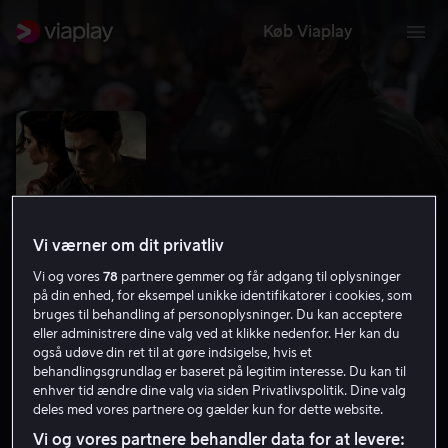
Køb Viaplay
Vi værner om dit privatliv
Vi og vores
78
partnere gemmer og får adgang til oplysninger
på din enhed, for eksempel unikke identifikatorer i cookies, som
bruges til behandling af personoplysninger. Du kan acceptere
eller administrere dine valg ved at klikke nedenfor. Her kan du
Jack Reacher: Never Go Back
også udøve din ret til at gøre indsigelse, hvis et
behandlingsgrundlag er baseret på legitim interesse. Du kan til
6.2
Action
Eventyr
2016
1 t. 53 min
15 år
enhver tid ændre dine valg via siden Privatlivspolitik. Dine valg
deles med vores partnere og gælder kun for dette website.
HD
Vi og vores partnere behandler data for at levere: