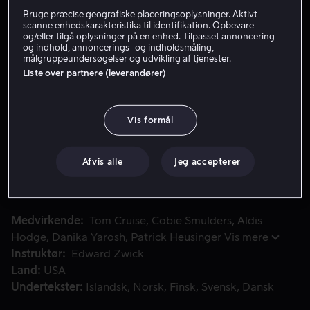
Bruge præcise geografiske placeringsoplysninger. Aktivt
Lej 49 kr
scanne enhedskarakteristika til identifikation. Opbevare
og/eller tilgå oplysninger på en enhed. Tilpasset annoncering
og indhold, annoncerings- og indholdsmåling,
Køb 109 kr
målgruppeundersøgelser og udvikling af tjenester.
Liste over partnere (leverandører)
Se trailer
Vis formål
Da major Susan Turner bliver beskyldt for forræderi, opd
Da major Susan Turner bliver beskyldt for forræderi,
opdager Reacher, at hun er mål for en massiv
Afvis alle
Jeg accepterer
regeringssammensværgelse. Sammen risikerer de alt for
at bekæmpe en magtfuld organisation.
Medvirkende
Tom Cruise
Cobie Smulders
Aldis
Hodge
Danika Yarosh
Patrick Heusinger
Vis mere
Instruktør
Edward Zwick
Land
USA
Undertekster
Islandsk
Norsk
Finsk
Svensk
Dansk